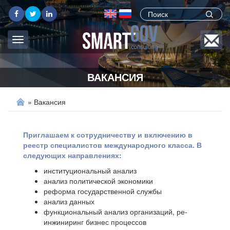
Поиск
Подписаться
Search
на рассылку
form
Toggle
navigation
О НАС
ВАКАНСИЯ
НАШИ УСЛУГИ
»
Вакансия
ПУБЛИКАЦИИ
Приглашаем к сотрудничеству и включению в
реестр специалистов международного класса. В
ГАЛЕРЕЯ
следующих направлениях:
институциональный анализ
НАШ ПОДХОД
анализ политической экономики
реформа государственной службы
анализ данных
ВАКАНСИЯ
функциональный анализ организаций, ре-
инжиниринг бизнес процессов