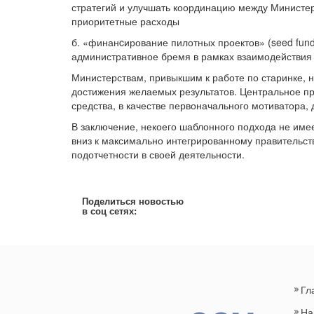
стратегий и улучшать координацию между Министе
приоритетные расходы
б. «финанcирование пилотных проектов» (seed fun
административное бремя в рамках взаимодействи
Министерствам, привыкшим к работе по старинке,
достижения желаемых результатов. Центральное пр
средства, в качестве первоначального мотиватора,
В заключение, некоего шаблонного подхода не име
вниз к максимально интегрированному правительств
подотчетности в своей деятельности.
Поделиться новостью
в соц сетях:
Гл
На