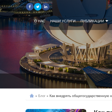
english
Русский
О НАС
НАШИ УСЛУГИ
ПУБЛИКАЦИИ
»
»
Как внедрять общегосударственную 
Блог