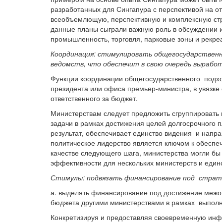
разработанных для Сингапура с перспективой на 
всеобъемлющую, перспективную и комплексную стр
данные планы сыграли важную роль в обсуждении и
промышленность, торговля, парковые зоны и рекр
Координация: стимулировать общегосударствен
ведомств, что обеспечит в свою очередь выраб
Функции координации общегосударственного подхо
президента или офиса премьер-министра, в увязке
ответственного за бюджет.
Министерствам следует предложить сгруппировать 
задачи в рамках достижения целей долгосрочного 
результат, обеспечивает единство видения и напр
политическое лидерство является ключом к обеспеч
качестве следующего шага, министерства могли бы
эффективности для нескольких министерств и единс
Стимулы: подвязать финансирование под страт
а. выделять финансирование под достижение межо
бюджета другими министерствами в рамках выполн
Конкретизируя и предоставляя своевременную ин