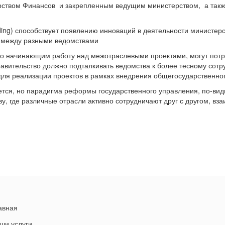
рством Финансов и закрепленным ведущим министерством, а так
ding) способствует появлению инноваций в деятельности министер
я между разными ведомствами
 но начинающим работу над межотраслевыми проектами, могут пот
авительство должно подталкивать ведомства к более тесному сотр
 для реализации проектов в рамках внедрения общегосударственно
ется, но парадигма реформы государственного управления, по-вид
у, где различные отрасли активно сотрудничают друг с другом, вз
авная
ши услуги