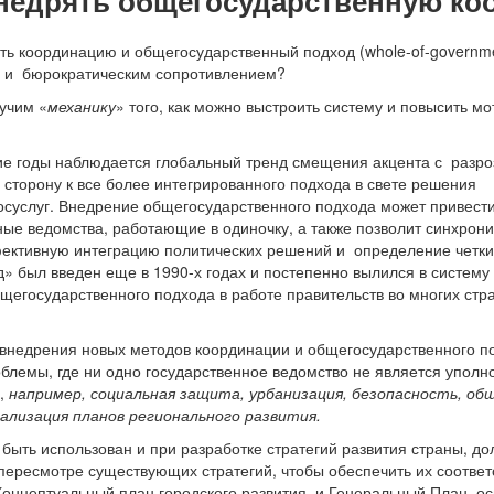
внедрять общегосударственную к
ять координацию и общегосударственный подход (whole-of-govern
и бюрократическим сопротивлением?
учим «
механику
» того, как можно выстроить систему и повысить м
ие годы наблюдается глобальный тренд смещения акцента с разро
в сторону к все более интегрированного подхода в свете решени
осуслуг. Внедрение общегосударственного подхода может привести
ые ведомства, работающие в одиночку, а также позволит синхрони
ективную интеграцию политических решений и определение четких
» был введен еще в 1990-х годах и постепенно вылился в систему
щегосударственного подхода в работе правительств во многих стр
внедрения новых методов координации и общегосударственного 
облемы, где ни одно государственное ведомство не является уполн
ы,
например, социальная защита, урбанизация, безопасность, об
лизация планов регионального развития.
ыть использован и при разработке стратегий развития страны, до
ересмотре существующих стратегий, чтобы обеспечить их соответ
онцептуальный план городского развития и Генеральный План, о