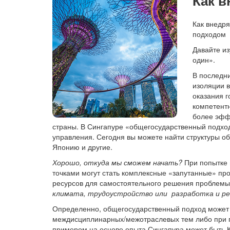
Как 
Как внедр
подходом 
Давайте из
один».
В последн
изоляции 
оказания г
компетентн
более эфф
страны. В Сингапуре «общегосударственный подход
управления. Сегодня вы можете найти структуры об
Японию и другие.
Хорошо, откуда мы сможем начать?
При попытке 
точками могут стать комплексные «запутанные» пр
ресурсов для самостоятельного решения проблем
климата, трудоустройство или разработка и реа
Определенно, общегосударственный подход может б
междисциплинарных/межотраслевых тем либо при п
примером на основе опыта Сингапура может быть К