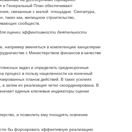
ия и Генеральный План обеспечивают
чения, связанные с малой площадью Сингапура,
, таких как, жилищное строительство,
живающих сообществ.
 для оценки эффективности деятельности
е, например вменяться в компетенцию канцелярии
трудничестве с Министерством финансов в качестве
мплексных задач и определить среднесрочные
на процесс в пользу нацеленности на конечный
зированных планов действий. В таких усилиях
 а затем их реализация четко скоординирована. В
означает единые ключевые индикаторы оценки
ерство, и позволить ему поощрять освоение
огло бы форсировать эффективную реализацию