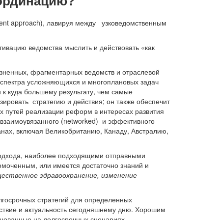
оординацию?
ment approach), лавируя между узковедомственным
отивацию ведомства мыслить и действовать «как
зненных, фрагментарных ведомств и отраслевой
я спектра усложняющихся и многоплановых задач
 к куда большему результату, чем самые
зировать стратегию и действия; он также обеспечит
 путей реализации реформ в интересах развития
 взаимоувязанного (networked) и эффективного
анах, включая Великобританию, Канаду, Австралию,
подхода, наиболее подходящими отправными
омоченным, или имеется достаточно знаний и
щественное здравоохранение, изменение
лгосрочных стратегий для определенных
ствие и актуальность сегодняшнему дню. Хорошим
снованные на долгосрочных сценариях,